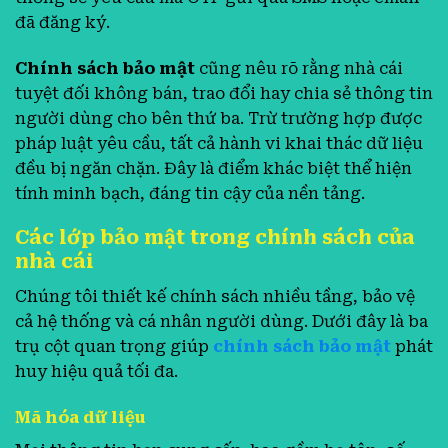
đã đăng ký.
Chính sách bảo mật
cũng nêu rõ rằng nhà cái
tuyệt đối không bán, trao đổi hay chia sẻ thông tin
người dùng cho bên thứ ba. Trừ trường hợp được
pháp luật yêu cầu, tất cả hành vi khai thác dữ liệu
đều bị ngăn chặn. Đây là điểm khác biệt thể hiện
tính minh bạch, đáng tin cậy của nền tảng.
Các lớp bảo mật trong chính sách của
nhà cái
Chúng tôi thiết kế chính sách nhiều tầng, bảo vệ
cả hệ thống và cá nhân người dùng. Dưới đây là ba
trụ cột quan trọng giúp
chính sách bảo mật
phát
huy hiệu quả tối đa.
Mã hóa dữ liệu