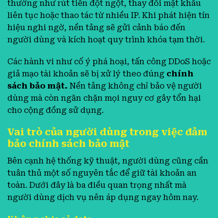
thường như rút tiền đột ngột, thay đổi mật khẩu
liên tục hoặc thao tác từ nhiều IP. Khi phát hiện tín
hiệu nghi ngờ, nền tảng sẽ gửi cảnh báo đến
người dùng và kích hoạt quy trình khóa tạm thời.
Các hành vi như cố ý phá hoại, tấn công DDoS hoặc
giả mạo tài khoản sẽ bị xử lý theo đúng
chính
sách bảo mật.
Nền tảng không chỉ bảo vệ người
dùng mà còn ngăn chặn mọi nguy cơ gây tổn hại
cho cộng đồng sử dụng.
Vai trò của người dùng trong việc đảm
bảo chính sách bảo mật
Bên cạnh hệ thống kỹ thuật, người dùng cũng cần
tuân thủ một số nguyên tắc để giữ tài khoản an
toàn. Dưới đây là ba điều quan trọng nhất mà
người dùng dịch vụ nên áp dụng ngay hôm nay.