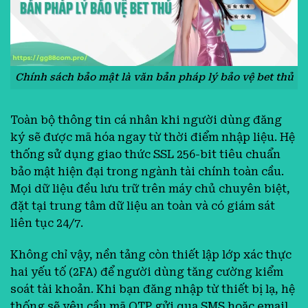
Chính sách bảo mật là văn bản pháp lý bảo vệ bet thủ
Toàn bộ thông tin cá nhân khi người dùng đăng
ký sẽ được mã hóa ngay từ thời điểm nhập liệu. Hệ
thống sử dụng giao thức SSL 256-bit tiêu chuẩn
bảo mật hiện đại trong ngành tài chính toàn cầu.
Mọi dữ liệu đều lưu trữ trên máy chủ chuyên biệt,
đặt tại trung tâm dữ liệu an toàn và có giám sát
liên tục 24/7.
Không chỉ vậy, nền tảng còn thiết lập lớp xác thực
hai yếu tố (2FA) để người dùng tăng cường kiểm
soát tài khoản. Khi bạn đăng nhập từ thiết bị lạ, hệ
thống sẽ yêu cầu mã OTP gửi qua SMS hoặc email