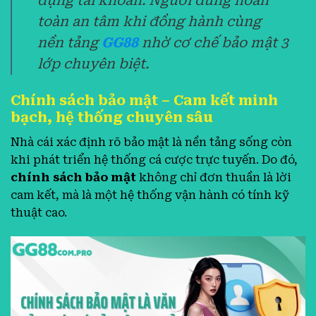
dụng tài khoản. Người dùng hoàn
toàn an tâm khi đồng hành cùng
nền tảng
GG88
nhờ cơ chế bảo mật 3
lớp chuyên biệt.
Chính sách bảo mật – Cam kết minh
bạch, hệ thống chuyên sâu
Nhà cái xác định rõ bảo mật là nền tảng sống còn
khi phát triển hệ thống cá cược trực tuyến. Do đó,
chính sách bảo mật
không chỉ đơn thuần là lời
cam kết, mà là một hệ thống vận hành có tính kỹ
thuật cao.