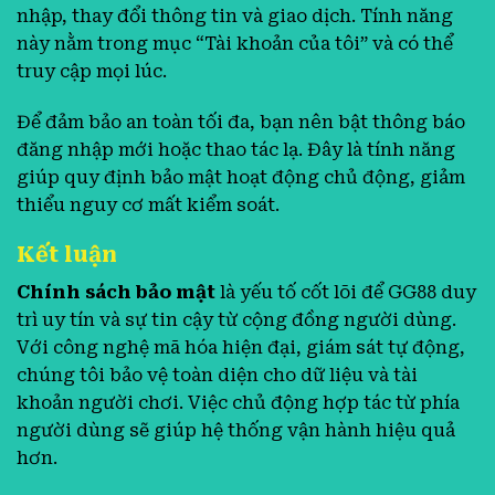
nhập, thay đổi thông tin và giao dịch. Tính năng
này nằm trong mục “Tài khoản của tôi” và có thể
truy cập mọi lúc.
Để đảm bảo an toàn tối đa, bạn nên bật thông báo
đăng nhập mới hoặc thao tác lạ. Đây là tính năng
giúp quy định bảo mật hoạt động chủ động, giảm
thiểu nguy cơ mất kiểm soát.
Kết luận
Chính sách bảo mật
là yếu tố cốt lõi để GG88 duy
trì uy tín và sự tin cậy từ cộng đồng người dùng.
Với công nghệ mã hóa hiện đại, giám sát tự động,
chúng tôi bảo vệ toàn diện cho dữ liệu và tài
khoản người chơi. Việc chủ động hợp tác từ phía
người dùng sẽ giúp hệ thống vận hành hiệu quả
hơn.