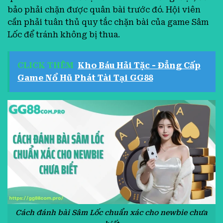
bảo phải chặn được quân bài trước đó. Hội viên
cần phải tuân thủ quy tắc chặn bài của game Sâm
Lốc để tránh không bị thua.
CLICK THÊM
Kho Báu Hải Tặc - Đẳng Cấp
Game Nổ Hũ Phát Tài Tại GG88
Cách đánh bài Sâm Lốc chuẩn xác cho newbie chưa