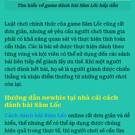
Tìm hiểu về game đánh bài Sâm Lốc hấp dẫn
Luật chơi chính thức của game Sâm Lốc cũng rất
đơn giản, nhưng sẽ yêu cầu người chơi tham gia
phải có khả năng quan sát và thực hiện tính toán
cẩn thận. Các lá bài sẽ được thực hiện đánh theo
từng vòng và hội viên có thể sử dụng đến các sảnh
bài liên tiếp để giành lấy ưu thế. Khi một người
chơi đánh hết bài, họ sẽ là người giành được chiến
thắng và nhận điểm thưởng từ những người chơi
còn lại.
Hướng dẫn newbie tại nhà cái cách
đánh bài Sâm Lốc
Cách đánh bài Sâm Lốc
online rất đơn giản và dễ
hiểu, thế nhưng để có thể áp dụng được chúng
hiệu quả trong thực tế, thì người chơi sẽ cần tìm