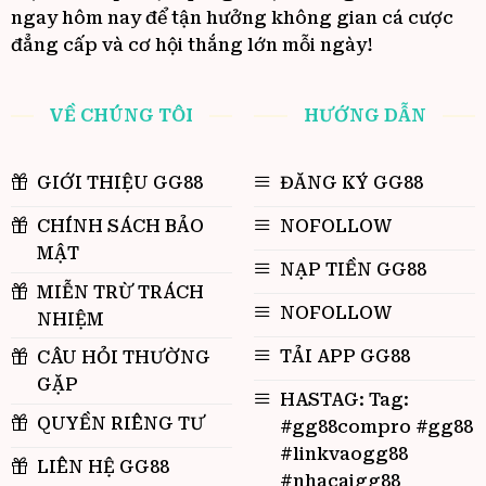
ngay hôm nay để tận hưởng không gian cá cược
đẳng cấp và cơ hội thắng lớn mỗi ngày!
VỀ CHÚNG TÔI
HƯỚNG DẪN
GIỚI THIỆU GG88
ĐĂNG KÝ GG88
CHÍNH SÁCH BẢO
NOFOLLOW
MẬT
NẠP TIỀN GG88
MIỄN TRỪ TRÁCH
NOFOLLOW
NHIỆM
TẢI APP GG88
CÂU HỎI THƯỜNG
GẶP
HASTAG: Tag:
QUYỀN RIÊNG TƯ
#gg88compro #gg88
#linkvaogg88
LIÊN HỆ GG88
#nhacaigg88