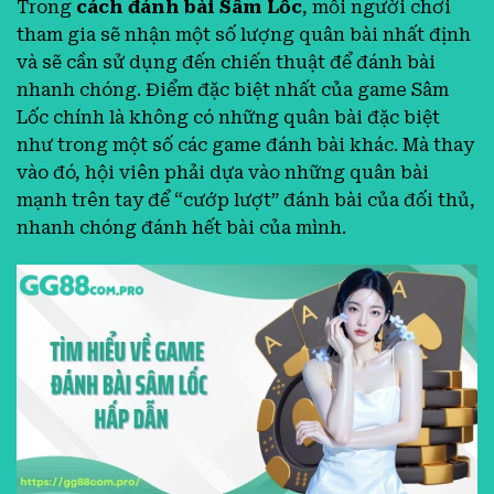
Trong
cách đánh bài Sâm Lốc
, mỗi người chơi
tham gia sẽ nhận một số lượng quân bài nhất định
và sẽ cần sử dụng đến chiến thuật để đánh bài
nhanh chóng. Điểm đặc biệt nhất của game Sâm
Lốc chính là không có những quân bài đặc biệt
như trong một số các game đánh bài khác. Mà thay
vào đó, hội viên phải dựa vào những quân bài
mạnh trên tay để “cướp lượt” đánh bài của đối thủ,
nhanh chóng đánh hết bài của mình.