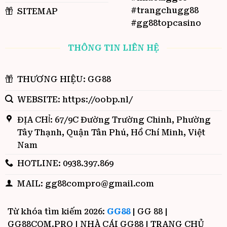
#trangchugg88
SITEMAP
#gg88topcasino
THÔNG TIN LIÊN HỆ
THƯƠNG HIỆU: GG88
WEBSITE: https://oobp.nl/
ĐỊA CHỈ: 67/9C Đường Trường Chinh, Phường
Tây Thạnh, Quận Tân Phú, Hồ Chí Minh, Việt
Nam
HOTLINE: 0938.397.869
MAIL:
gg88compro@gmail.com
Từ khóa tìm kiếm 2026:
GG88
| GG 88 |
GG88COM.PRO | NHÀ CÁI GG88 | TRANG CHỦ