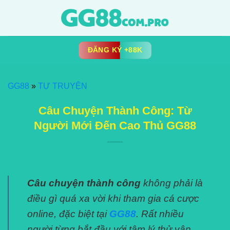
Skip
to
content
ĐĂNG KÝ +88K
GG88
»
TỰ TRUYỆN
Câu Chuyện Thành Công: Từ
Người Mới Đến Cao Thủ GG88
Câu chuyện thành công
không phải là
điều gì quá xa vời khi tham gia cá cược
online, đặc biệt tại
GG88
. Rất nhiều
người từng bắt đầu với tâm lý thử vận