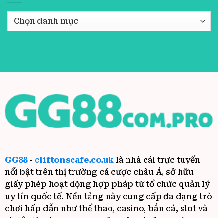
Danh
mục
GG88
-
cliftonscafe.co.uk
là nhà cái trực tuyến
nổi bật trên thị trường cá cược châu Á, sở hữu
giấy phép hoạt động hợp pháp từ tổ chức quản lý
uy tín quốc tế. Nền tảng này cung cấp đa dạng trò
chơi hấp dẫn như thể thao, casino, bắn cá, slot và