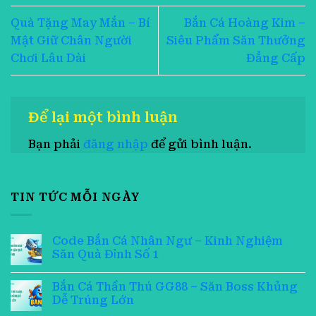
Quà Tặng May Mắn – Bí
Bắn Cá Hoàng Kim –
Mật Giữ Chân Người
Siêu Phẩm Săn Thưởng
Chơi Lâu Dài
Đẳng Cấp
Để lại một bình luận
Bạn phải
đăng nhập
để gửi bình luận.
TIN TỨC MỖI NGÀY
Code Bắn Cá Nhân Ngư – Kinh Nghiệm
Săn Quà Đỉnh Số 1
Bắn Cá Thần Thú GG88 – Săn Boss Khủng
Dễ Trúng Lớn