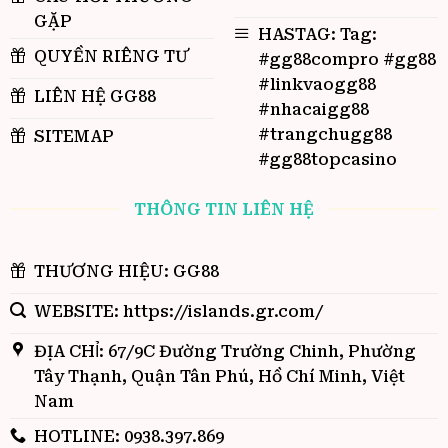
GẶP
HASTAG: Tag:
QUYỀN RIÊNG TƯ
#gg88compro #gg88
#linkvaogg88
LIÊN HỆ GG88
#nhacaigg88
#trangchugg88
SITEMAP
#gg88topcasino
THÔNG TIN LIÊN HỆ
THƯƠNG HIỆU: GG88
WEBSITE: https://islands.gr.com/
ĐỊA CHỈ: 67/9C Đường Trường Chinh, Phường
Tây Thạnh, Quận Tân Phú, Hồ Chí Minh, Việt
Nam
HOTLINE: 0938.397.869