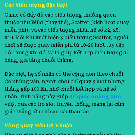
Các biểu tượng đặc biệt
Game có đầy đủ các biểu tượng thưởng quen
thuộc như Wild (thay thế), Scatter (kích hoạt quay
miễn phí), và các biểu tượng nhân hệ số x2, x5,
x10. Mỗi khi xuất hiện 3 biểu tượng Scatter, người
chơi sẽ được quay miễn phí từ 10-20 lượt tùy cấp
độ. Trong khi đó, Wild giúp kết hợp biểu tượng dễ
dàng, gia tăng chuỗi thắng.
Đặc biệt, hệ số nhân có thể cộng dồn theo chuỗi.
Có những ván, người chơi chỉ quay 3 lượt nhưng
thắng gấp 100 lần nhờ chuỗi kết hợp và hệ số
nhân. Tính năng này giúp
đế quốc hoàng kim
vượt qua các trò slot truyền thống, mang lại cảm
giác thắng lớn chỉ sau vài thao tác.
Vòng quay siêu lợi nhuận