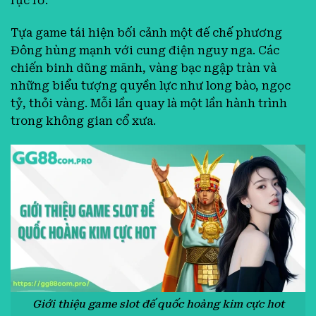
rực rỡ.
Tựa game tái hiện bối cảnh một đế chế phương
Đông hùng mạnh với cung điện nguy nga. Các
chiến binh dũng mãnh, vàng bạc ngập tràn và
những biểu tượng quyền lực như long bào, ngọc
tỷ, thỏi vàng. Mỗi lần quay là một lần hành trình
trong không gian cổ xưa.
Giới thiệu game slot đế quốc hoàng kim cực hot