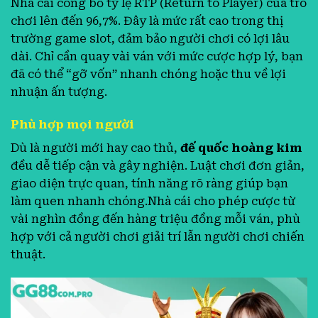
Nhà cái công bố tỷ lệ RTP (Return to Player) của trò
chơi lên đến 96,7%. Đây là mức rất cao trong thị
trường game slot, đảm bảo người chơi có lợi lâu
dài. Chỉ cần quay vài ván với mức cược hợp lý, bạn
đã có thể “gỡ vốn” nhanh chóng hoặc thu về lợi
nhuận ấn tượng.
Phù hợp mọi người
Dù là người mới hay cao thủ,
đế quốc hoàng kim
đều dễ tiếp cận và gây nghiện. Luật chơi đơn giản,
giao diện trực quan, tính năng rõ ràng giúp bạn
làm quen nhanh chóng.Nhà cái cho phép cược từ
vài nghìn đồng đến hàng triệu đồng mỗi ván, phù
hợp với cả người chơi giải trí lẫn người chơi chiến
thuật.