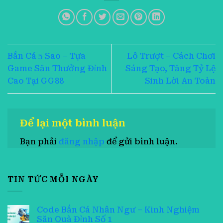
Bắn Cá 5 Sao – Tựa
Lô Trượt – Cách Chơi
Game Săn Thưởng Đỉnh
Sáng Tạo, Tăng Tỷ Lệ
Cao Tại GG88
Sinh Lời An Toàn
Để lại một bình luận
Bạn phải
đăng nhập
để gửi bình luận.
TIN TỨC MỖI NGÀY
Code Bắn Cá Nhân Ngư – Kinh Nghiệm
Săn Quà Đỉnh Số 1