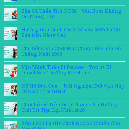
Bắn Cá Thần Thú GG88 – Săn Boss Khủng
Dễ Trúng Lớn
Hướng Dẫn Cách Chơi Cờ Vây 2026 Từ Cơ
Bản Đến Nâng Cao
Chi Tiết Cách Chơi Mạt Chược Dễ Hiểu Dễ
Thắng Nhất 2026
Vận Mệnh Thần Bí Deluxe – Top 3+ Bí
Quyết Săn Thưởng Mê Hoặc
Nổ Hũ Bầu Cua – Trải Nghiệm Đổi Vận Hấp
Dẫn Số 1 Tại GG88
Chơi Lô Đề Trên Điện Thoại – Xu Hướng
Giải Trí Tiện Lợi Nhất 2026
Kép Lệch Là Gì? Cách Đọc Số Chuẩn Cho
Người Mới