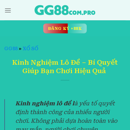
Skip
to
content
ĐĂNG KÝ +88K
GG88
»
XỔ SỐ
Kinh Nghiệm Lô Đề – Bí Quyết
Giúp Bạn Chơi Hiệu Quả
Kinh nghiệm lô đề l
à yếu tố quyết
định thành công của nhiều người
chơi. Không phải dựa hoàn toàn vào
may mắn, người chơi chuyên