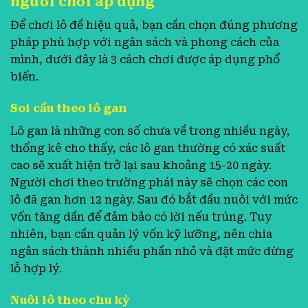
người chơi áp dụng
Để chơi lô đề hiệu quả, bạn cần chọn đúng phương
pháp phù hợp với ngân sách và phong cách của
mình, dưới đây là 3 cách chơi được áp dụng phổ
biến.
Soi cầu theo lô gan
Lô gan là những con số chưa về trong nhiều ngày,
thống kê cho thấy, các lô gan thường có xác suất
cao sẽ xuất hiện trở lại sau khoảng 15-20 ngày.
Người chơi theo trường phái này sẽ chọn các con
lô đã gan hơn 12 ngày. Sau đó bắt đầu nuôi với mức
vốn tăng dần để đảm bảo có lời nếu trúng. Tuy
nhiên, bạn cần quản lý vốn kỹ lưỡng, nên chia
ngân sách thành nhiều phần nhỏ và đặt mức dừng
lỗ hợp lý.
Nuôi lô theo chu kỳ