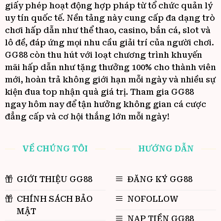
giấy phép hoạt động hợp pháp từ tổ chức quản lý
uy tín quốc tế. Nền tảng này cung cấp đa dạng trò
chơi hấp dẫn như thể thao, casino, bắn cá, slot và
lô đề, đáp ứng mọi nhu cầu giải trí của người chơi.
GG88 còn thu hút với loạt chương trình khuyến
mãi hấp dẫn như tặng thưởng 100% cho thành viên
mới, hoàn trả không giới hạn mỗi ngày và nhiều sự
kiện đua top nhận quà giá trị. Tham gia GG88
ngay hôm nay để tận hưởng không gian cá cược
đẳng cấp và cơ hội thắng lớn mỗi ngày!
VỀ CHÚNG TÔI
HƯỚNG DẪN
GIỚI THIỆU GG88
ĐĂNG KÝ GG88
CHÍNH SÁCH BẢO
NOFOLLOW
MẬT
NẠP TIỀN GG88