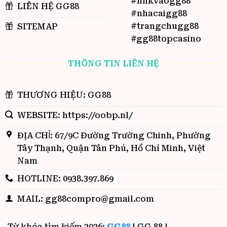
#linkvaogg88
LIÊN HỆ GG88
#nhacaigg88
#trangchugg88
SITEMAP
#gg88topcasino
THÔNG TIN LIÊN HỆ
THƯƠNG HIỆU: GG88
WEBSITE: https://oobp.nl/
ĐỊA CHỈ: 67/9C Đường Trường Chinh, Phường
Tây Thạnh, Quận Tân Phú, Hồ Chí Minh, Việt
Nam
HOTLINE: 0938.397.869
MAIL:
gg88compro@gmail.com
Từ khóa tìm kiếm 2026:
GG88
| GG 88 |