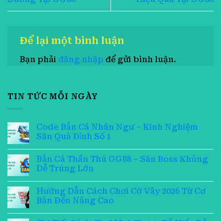
Để lại một bình luận
Bạn phải
đăng nhập
để gửi bình luận.
TIN TỨC MỖI NGÀY
Code Bắn Cá Nhân Ngư – Kinh Nghiệm
Săn Quà Đỉnh Số 1
Bắn Cá Thần Thú GG88 – Săn Boss Khủng
Dễ Trúng Lớn
Hướng Dẫn Cách Chơi Cờ Vây 2026 Từ Cơ
Bản Đến Nâng Cao