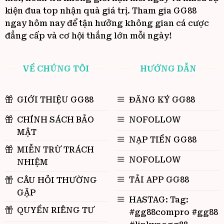
kiện đua top nhận quà giá trị. Tham gia GG88
ngay hôm nay để tận hưởng không gian cá cược
đẳng cấp và cơ hội thắng lớn mỗi ngày!
VỀ CHÚNG TÔI
HƯỚNG DẪN
GIỚI THIỆU GG88
ĐĂNG KÝ GG88
CHÍNH SÁCH BẢO
NOFOLLOW
MẬT
NẠP TIỀN GG88
MIỄN TRỪ TRÁCH
NOFOLLOW
NHIỆM
TẢI APP GG88
CÂU HỎI THƯỜNG
GẶP
HASTAG: Tag:
QUYỀN RIÊNG TƯ
#gg88compro #gg88