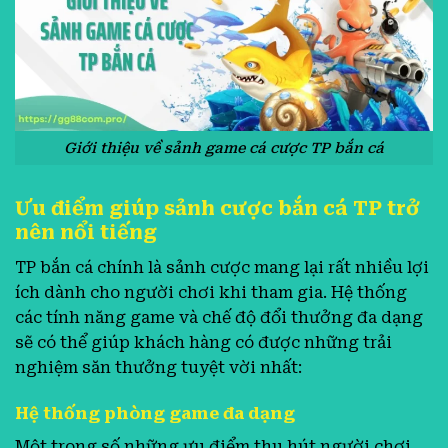
Giới thiệu về sảnh game cá cược TP bắn cá
Ưu điểm giúp sảnh cược bắn cá TP trở
nên nổi tiếng
TP bắn cá chính là sảnh cược mang lại rất nhiều lợi
ích dành cho người chơi khi tham gia. Hệ thống
các tính năng game và chế độ đổi thưởng đa dạng
sẽ có thể giúp khách hàng có được những trải
nghiệm săn thưởng tuyệt vời nhất:
Hệ thống phòng game đa dạng
Một trong số những ưu điểm thu hút người chơi