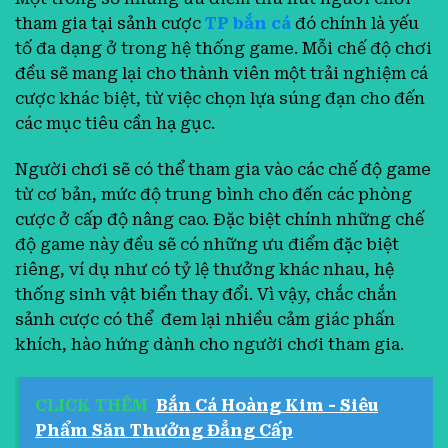
tham gia tại sảnh cược
TP bắn cá
đó chính là yếu
tố đa dạng ở trong hệ thống game. Mỗi chế độ chơi
đều sẽ mang lại cho thành viên một trải nghiệm cá
cược khác biệt, từ việc chọn lựa súng đạn cho đến
các mục tiêu cần hạ gục.
Người chơi sẽ có thể tham gia vào các chế độ game
từ cơ bản, mức độ trung bình cho đến các phòng
cược ở cấp độ nâng cao. Đặc biệt chính những chế
độ game này đều sẽ có những ưu điểm đặc biệt
riêng, ví dụ như có tỷ lệ thưởng khác nhau, hệ
thống sinh vật biển thay đổi. Vì vậy, chắc chắn
sảnh cược có thể đem lại nhiều cảm giác phấn
khích, hào hứng dành cho người chơi tham gia.
CLICK THÊM
Bắn Cá Hoàng Kim - Siêu
Phẩm Săn Thưởng Đẳng Cấp